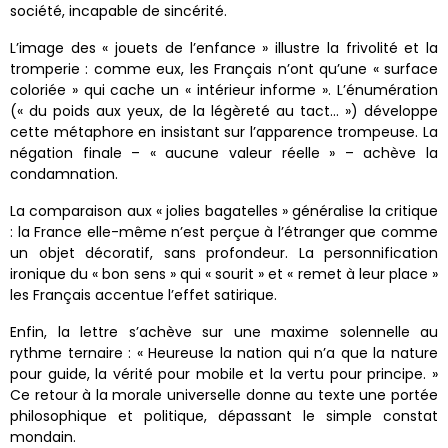
société, incapable de sincérité.
L’image des « jouets de l’enfance » illustre la frivolité et la
tromperie : comme eux, les Français n’ont qu’une « surface
coloriée » qui cache un « intérieur informe ». L’énumération
(« du poids aux yeux, de la légèreté au tact… ») développe
cette métaphore en insistant sur l’apparence trompeuse. La
négation finale – « aucune valeur réelle » – achève la
condamnation.
La comparaison aux « jolies bagatelles » généralise la critique
: la France elle-même n’est perçue à l’étranger que comme
un objet décoratif, sans profondeur. La personnification
ironique du « bon sens » qui « sourit » et « remet à leur place »
les Français accentue l’effet satirique.
Enfin, la lettre s’achève sur une maxime solennelle au
rythme ternaire : « Heureuse la nation qui n’a que la nature
pour guide, la vérité pour mobile et la vertu pour principe. »
Ce retour à la morale universelle donne au texte une portée
philosophique et politique, dépassant le simple constat
mondain.