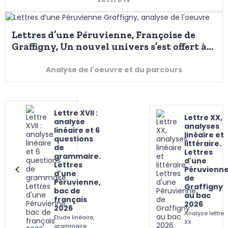
Lettres d’une Péruvienne, Françoise de
Graffigny, Un nouvel univers s’est offert à
mes yeux
Analyse de l'oeuvre et du parcours
Lettre XVII :
Lettre XX,
analyse
analyses
linéaire et 6
linéaire et
questions
littéraire.
de
Lettres
grammaire.
d'une
Lettres
Péruvienn
d'une
de
Péruvienne,
Graffigny
bac de
au bac
français
2026
2026
Analyse lettre
Etude linéaire,
XX
grammaire