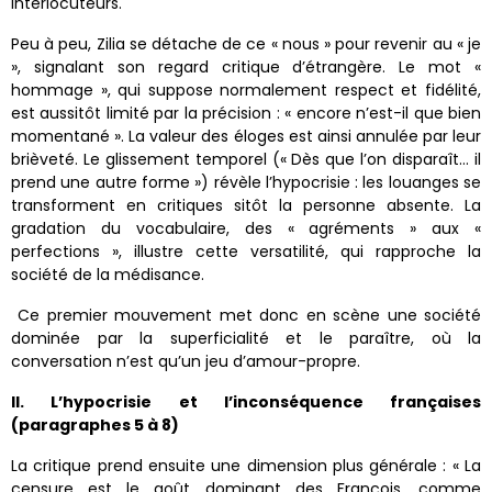
interlocuteurs.
Peu à peu, Zilia se détache de ce « nous » pour revenir au « je
», signalant son regard critique d’étrangère. Le mot «
hommage », qui suppose normalement respect et fidélité,
est aussitôt limité par la précision : « encore n’est-il que bien
momentané ». La valeur des éloges est ainsi annulée par leur
brièveté. Le glissement temporel (« Dès que l’on disparaît… il
prend une autre forme ») révèle l’hypocrisie : les louanges se
transforment en critiques sitôt la personne absente. La
gradation du vocabulaire, des « agréments » aux «
perfections », illustre cette versatilité, qui rapproche la
société de la médisance.
Ce premier mouvement met donc en scène une société
dominée par la superficialité et le paraître, où la
conversation n’est qu’un jeu d’amour-propre.
II. L’hypocrisie et l’inconséquence françaises
(paragraphes 5 à 8)
La critique prend ensuite une dimension plus générale : « La
censure est le goût dominant des François, comme