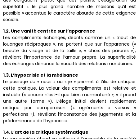
des obligations plutôt que des plaisirs. L’exagération du
superlatif « le plus grand nombre de maisons qu’il est
possible » accentue le caractère absurde de cette exigence
sociale.
1.2. Une vanité centrée sur l’apparence
Les compliments échangés, décrits comme un « tribut de
louanges réciproques », ne portent que sur l’apparence («
beauté du visage et de la taille », « choix des parures »),
révélant l’importance de l’amour-propre. La superficialité
des échanges dénonce la vacuité des relations mondaines.
1.3. L’hypocrisie et la médisance
Le passage du « nous » au « je » permet à Zilia de critiquer
cette pratique. La valeur des compliments est relative et
instable (« encore n’est-il que bien momentané », « il prend
une autre forme »). L’éloge initial devient rapidement
critique par comparaison (« agréments » versus «
perfections »), révélant l’inconstance des jugements et la
prédominance de l’hypocrisie.
1.4. L’art de la critique systématique
La romancière étend sa critique à l’ensemble de la société